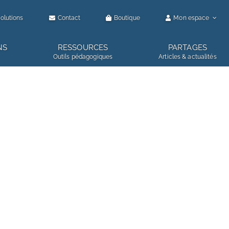
olutions
Contact
Boutique
Mon espace
NS
RESSOURCES
PARTAGES
Outils pédagogiques
Articles & actualités