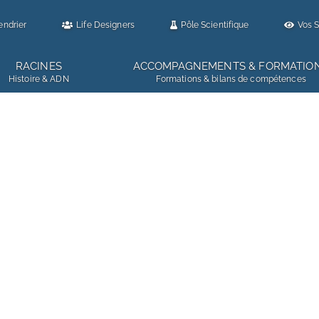
endrier
Life Designers
Pôle Scientifique
Vos S
RACINES
ACCOMPAGNEMENTS & FORMATIO
Histoire & ADN
Formations & bilans de compétences