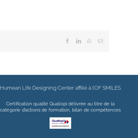
Facebook
LinkedIn
WhatsApp
Email
Humean Life Designing Center affilié à l’OF SMILES
Certification qualité Qualiopi délivrée au titre de la
catégorie d’actions de formation, bilan de compétences