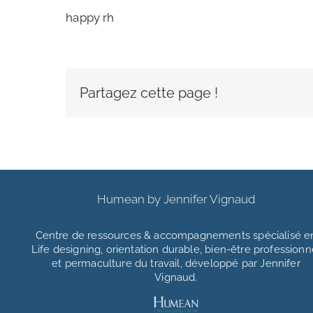
happy rh
Partagez cette page !
Humean by Jennifer Vignaud
Centre de ressources & accompagnements
spécialisé e
Life designing, orientation durable, bien-être professionn
et permaculture du travail, développé par Jennifer
Vignaud.