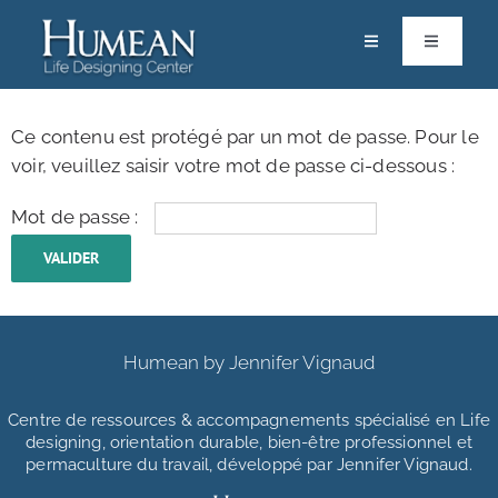
Passer
au
Toggle
Toggle
Navigation
Navigatio
contenu
RACINES
Calendrier
Ce contenu est protégé par un mot de passe. Pour le
ACCOMPAGNEMENTS & FORMATIONS
voir, veuillez saisir votre mot de passe ci-dessous :
Life Designers
Mot de passe :
RESSOURCES
Pôle Scientifique
PARTAGES
Vos Solutions
Contact
Humean by Jennifer Vignaud
Boutique
Centre de ressources & accompagnements
spécialisé en Life
designing, orientation durable, bien-être professionnel et
Mon espace
permaculture du travail, développé par Jennifer Vignaud.