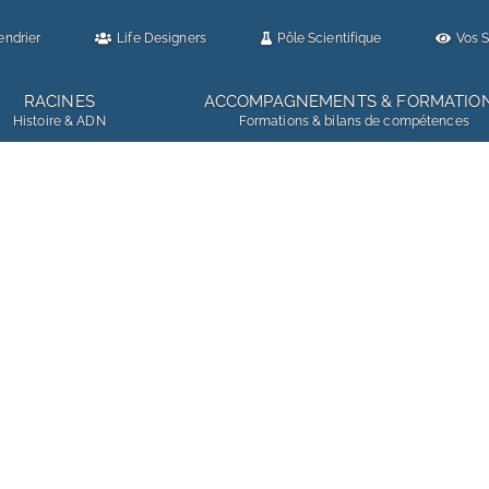
endrier
Life Designers
Pôle Scientifique
Vos S
RACINES
ACCOMPAGNEMENTS & FORMATIO
Histoire & ADN
Formations & bilans de compétences