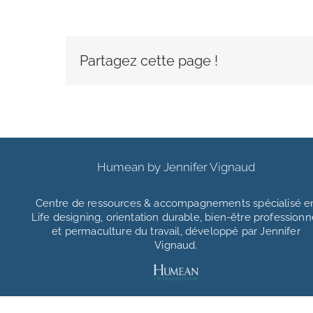
Partagez cette page !
Humean by Jennifer Vignaud
Centre de ressources & accompagnements
spécialisé e
Life designing, orientation durable, bien-être professionn
et permaculture du travail, développé par Jennifer
Vignaud.