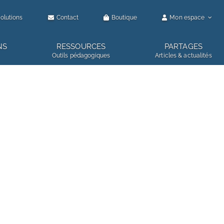
olutions
Contact
Boutique
Mon espace
NS
RESSOURCES
PARTAGES
Outils pédagogiques
Articles & actualités