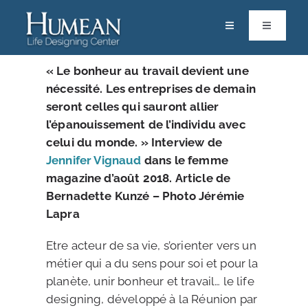
Passer
au
Toggle
Toggle
Navigation
Navigatio
contenu
RACINES
Calendrier
« Le bonheur au travail devient une
nécessité. Les entreprises de demain
ACCOMPAGNEMENTS & FORMATIONS
Life Designers
seront celles qui sauront allier
l’épanouissement de l’individu avec
RESSOURCES
Pôle Scientifique
celui du monde. » Interview de
Jennifer Vignaud
dans le femme
PARTAGES
Vos Solutions
magazine d’août 2018. Article de
Bernadette Kunzé – Photo Jérémie
Contact
Lapra
Boutique
Etre acteur de sa vie, s’orienter vers un
métier qui a du sens pour soi et pour la
Mon espace
planète, unir bonheur et travail… le life
designing, développé à la Réunion par