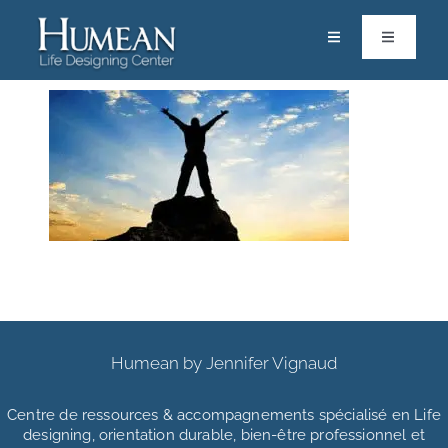
Passer
au
Toggle
Toggle
Navigation
Navigatio
contenu
RACINES
Calendrier
ACCOMPAGNEMENTS & FORMATIONS
Life Designers
RESSOURCES
Pôle Scientifique
PARTAGES
Vos Solutions
Contact
Boutique
Humean by Jennifer Vignaud
Mon espace
Centre de ressources & accompagnements
spécialisé en Life
designing, orientation durable, bien-être professionnel et