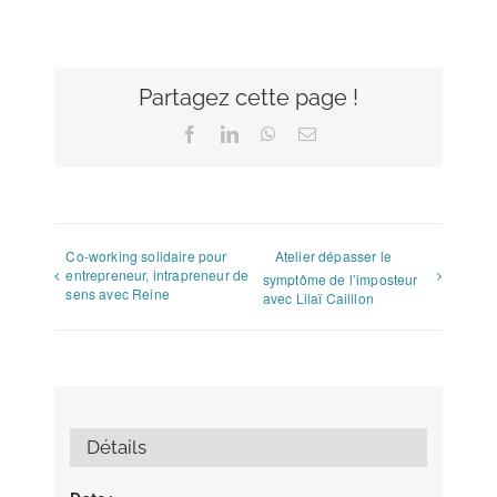
Partagez cette page !
Facebook
LinkedIn
WhatsApp
Email
Co-working solidaire pour
Atelier dépasser le
entrepreneur, intrapreneur de
symptôme de l’imposteur
sens avec Reine
avec Lilaï Cailllon
Détails