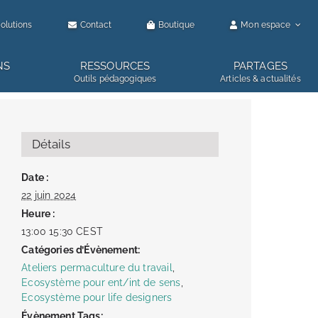
olutions
Contact
Boutique
Mon espace
NS
RESSOURCES
PARTAGES
Outils pédagogiques
Articles & actualités
Détails
Date :
22 juin 2024
Heure :
13:00 15:30
CEST
Catégories d’Évènement:
Ateliers permaculture du travail
,
Ecosystème pour ent/int de sens
,
Ecosystème pour life designers
Évènement Tags: