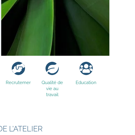
iat
Recrutement
Qualité de
Education
vie au
travail
E L’ATELIER