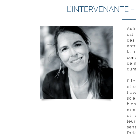
L’INTERVENANTE –
Aute
est
des
entr
la 
con
de 
dura
Ell
et s
tra
sci
bio
d’e
et 
leur
sen
l’o