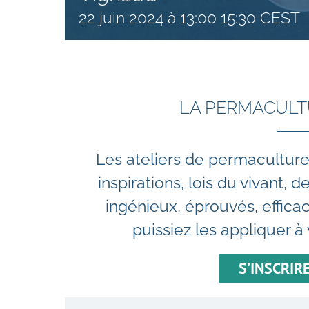
22 juin 2024 à 13:00
15:30
CEST
LA PERMACULT
Les ateliers de permaculture
inspirations, lois du vivant,
ingénieux, éprouvés, effica
puissiez les appliquer à 
S’INSCRIRE