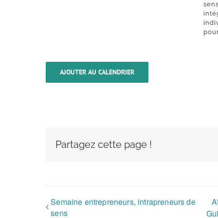
sen
int
ind
pou
AJOUTER AU CALENDRIER
Partagez cette page !
Semaine entrepreneurs, intrapreneurs de
A
sens
Gui