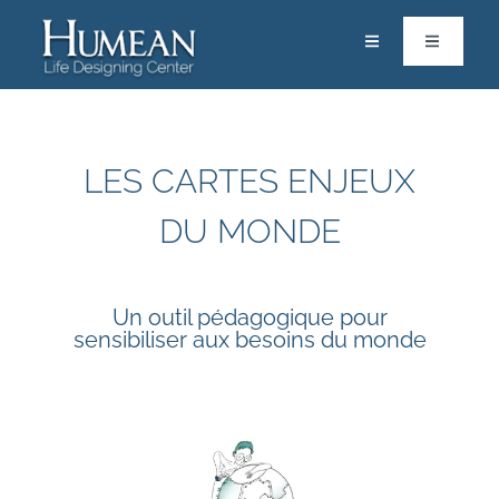
Passer
au
Toggle
Toggle
Navigation
Navigatio
contenu
RACINES
Calendrier
ACCOMPAGNEMENTS & FORMATIONS
Life Designers
LES CARTES ENJEUX
RESSOURCES
Pôle Scientifique
DU MONDE
PARTAGES
Vos Solutions
Un outil pédagogique pour
Contact
sensibiliser aux besoins du monde
Boutique
Mon espace