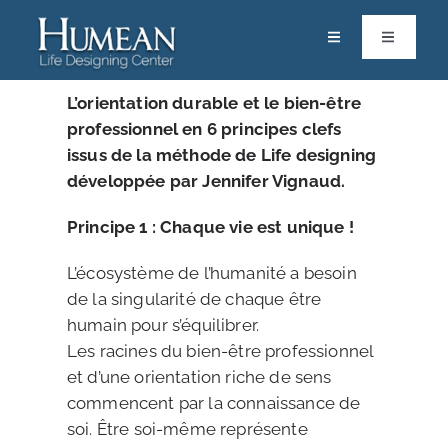
Passer
au
Toggle
Toggle
Navigation
Navigatio
contenu
RACINES
Calendrier
L’orientation durable et le bien-être
professionnel en 6 principes clefs
ACCOMPAGNEMENTS & FORMATIONS
Life Designers
issus de la méthode de Life designing
développée par Jennifer Vignaud.
RESSOURCES
Pôle Scientifique
Principe 1 : Chaque vie est unique !
PARTAGES
Vos Solutions
L’écosystème de l’humanité a besoin
de la singularité de chaque être
Contact
humain pour s’équilibrer.
Les racines du bien-être professionnel
Boutique
et d’une orientation riche de sens
commencent par la connaissance de
Mon espace
soi. Être soi-même représente