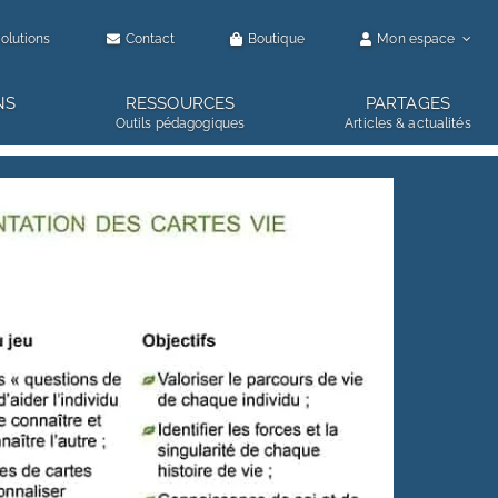
olutions
Contact
Boutique
Mon espace
NS
RESSOURCES
PARTAGES
Outils pédagogiques
Articles & actualités