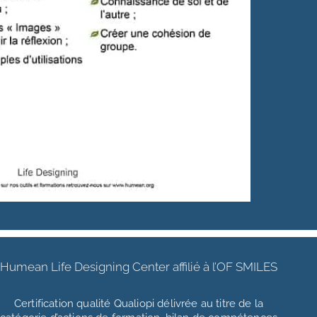
Humean Life Designing Center affilié à l’OF SMILES
Certification qualité Qualiopi délivrée au titre de la