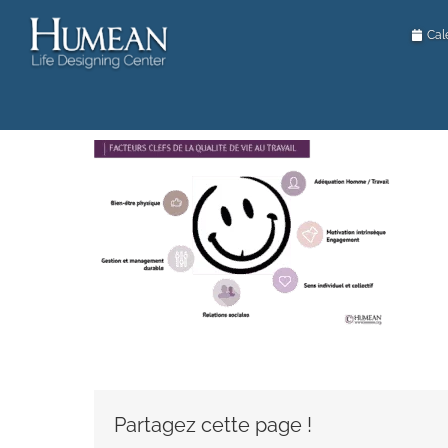
Passer
au
Cal
contenu
Partagez cette page !