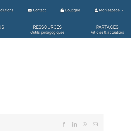
olutions
Contact
Boutique
Mon espace
NS
RESSOURCES
PARTAGES
Outils pédagogiques
Articles & actualités
Facebook
LinkedIn
WhatsApp
Email