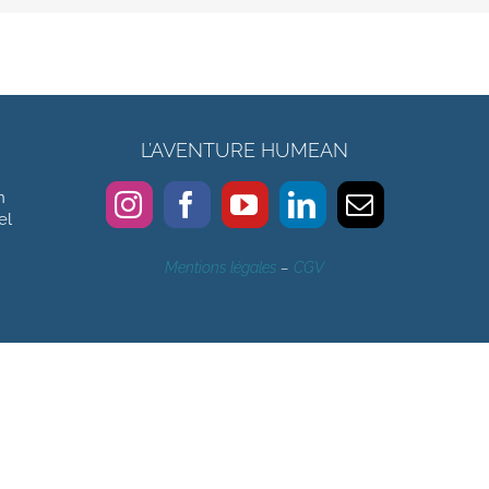
L’AVENTURE HUMEAN
n
el
Mentions légales
–
CGV