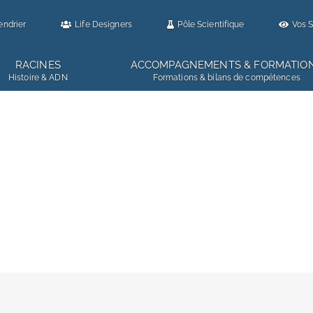
endrier
Life Designers
Pôle Scientifique
Vos S
RACINES
ACCOMPAGNEMENTS & FORMATIO
Histoire & ADN
Formations & bilans de compétences