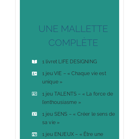
UNE MALLETTE
COMPLÈTE
1 livret LIFE DESIGNING
1 jeu VIE – « Chaque vie est
unique »
1 jeu TALENTS – « La force de
l’enthousiasme »
1 jeu SENS – « Créer le sens de
sa vie »
1 jeu ENJEUX – « Être une