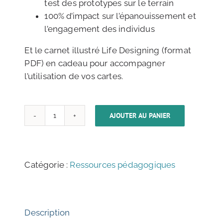
test des prototypes sur le terrain
100% d’impact sur l’épanouissement et
l’engagement des individus
Et le carnet illustré Life Designing (format
PDF) en cadeau pour accompagner
l’utilisation de vos cartes.
AJOUTER AU PANIER
quantité
de
L'E-
COFFRET
Catégorie :
Ressources pédagogiques
PÉDAGOGIQUE
COMPLET
LIFE
DESIGNING
Description