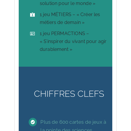
solution pour le monde »
1 jeu MÉTIERS – « Créer les
métiers de demain »
1 jeu PERMACTIONS –
« S’inspirer du vivant pour agir
durablement »
CHIFFRES CLEFS
Plus de 600 cartes de jeux à
la pointe des sciences