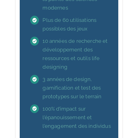
modernes
Plus de 60 utilisations
possibles des jeux
10 années de recherche et
développement des
ressources et outils life
designing
3 années de design,
gamification et test des
prototypes sur le terrain
100% d’impact sur
l’épanouissement et
l’engagement des individus