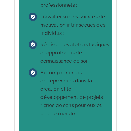
professionnels ;
Travailler sur les sources de
motivation intrinsèques des
individus ;
Réaliser des ateliers ludiques
et approfondis de
connaissance de soi ;
Accompagner les
entrepreneurs dans la
création et le
développement de projets
riches de sens pour eux et
pour le monde ;