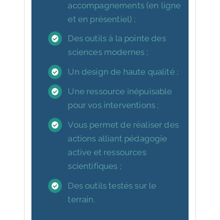
accompagnements (en ligne
et en présentiel) ;
Des outils à la pointe des
sciences modernes ;
Un design de haute qualité ;
Une ressource inépuisable
pour vos interventions ;
Vous permet de réaliser des
actions alliant pédagogie
active et ressources
scientifiques ;
Des outils testés sur le
terrain.