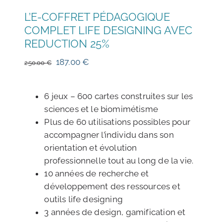
L’E-COFFRET PÉDAGOGIQUE
COMPLET LIFE DESIGNING AVEC
REDUCTION 25%
Le
Le
187.00
€
250.00
€
prix
prix
initial
actuel
6 jeux – 600 cartes construites sur les
était :
est :
sciences et le biomimétisme
250.00 €.
187.00 €.
Plus de 60 utilisations possibles pour
accompagner l’individu dans son
orientation et évolution
professionnelle tout au long de la vie.
10 années de recherche et
développement des ressources et
outils life designing
3 années de design, gamification et