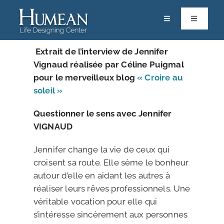
Passer
au
Toggle
Toggle
Navigation
Navigatio
contenu
RACINES
Calendrier
Extrait de l’interview de Jennifer
Vignaud réalisée par Céline Puigmal
ACCOMPAGNEMENTS & FORMATIONS
Life Designers
pour le merveilleux blog
« Croire au
soleil »
RESSOURCES
Pôle Scientifique
Questionner le sens avec Jennifer
PARTAGES
Vos Solutions
VIGNAUD
Jennifer change la vie de ceux qui
Contact
croisent sa route. Elle sème le bonheur
autour d’elle en aidant les autres à
Boutique
réaliser leurs rêves professionnels. Une
véritable vocation pour elle qui
Mon espace
s’intéresse sincèrement aux personnes