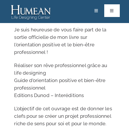
Passer
au
Toggle
Toggle
Navigation
Navigatio
contenu
RACINES
Calendrier
Je suis heureuse de vous faire part de la
sortie officielle de mon livre sur
ACCOMPAGNEMENTS & FORMATIONS
Life Designers
l’orientation positive et le bien-être
professionnel !
RESSOURCES
Pôle Scientifique
Réaliser son rêve professio
nnel grâce au
PARTAGES
Vos Solutions
life designing
Guide d’orientation positive et bien-être
Contact
professionnel
Editions Dunod – Interéditions
Boutique
L’objectif de cet ouvrage est de donner les
clefs pour se créer un projet professionnel
Mon espace
riche de sens pour soi et pour le monde.