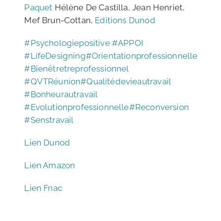
Paquet
Hélène De Castilla, Jean Henriet,
Mef Brun-Cottan,
Editions Dunod
#
Psychologiepositive
#
APPOI
#
LifeDesigning
#
Orientationprofessionnelle
#
Bienêtretreprofessionnel
#
QVTRéunion
#
Qualitédevieautravail
#
Bonheurautravail
#
Evolutionprofessionnelle
#
Reconversion
#
Senstravail
Lien Dunod
Lien Amazon
Lien Fnac