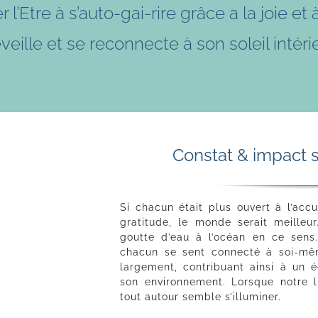
Etre à s’auto-gai-rire grâce a la joie et à 
éveille et se reconnecte à son soleil intéri
Constat & impact s
Si chacun était plus ouvert à l’accu
gratitude, le monde serait meille
goutte d’eau à l’océan en ce sens
chacun se sent connecté à soi-mê
largement, contribuant ainsi à un 
son environnement. Lorsque notre l
tout autour semble s’illuminer.