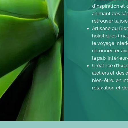
d’inspiration e
animant des séa
retrouver la joi
Artisane du Bien
holistiques (mas
le voyage intéri
reconnecter ave
la paix intérieur
Créatrice d’Exp
ateliers et des
bien-être, en i
relaxation et de