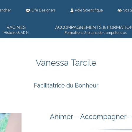
endrier
Life Designers
Pôle Scientifique
Vos S
RACINES
ACCOMPAGNEMENTS & FORMATIO
Histoire & ADN
Formations & bilans de compétences
Vanessa Tarcile
Facilitatrice du Bonheur
Animer – Accompagner – 