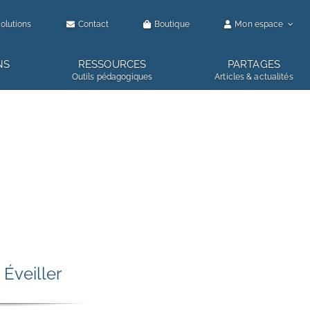
olutions
Contact
Boutique
Mon espace
NS
RESSOURCES
PARTAGES
Outils pédagogiques
Articles & actualités
Éveiller