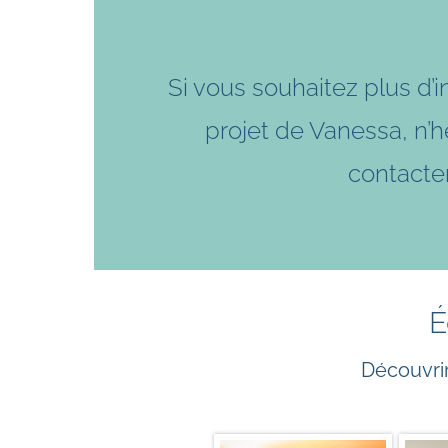
Si vous souhaitez plus d’i
projet de Vanessa, n’h
contacter
É
Découvrir