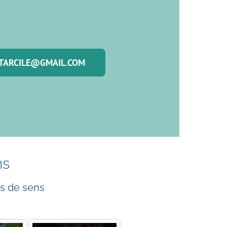
TARCILE@GMAIL.COM
ns
rs de sens