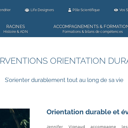
endrier
Life Designers
Pôle Scientifique
Vos S
RACINES
ACCOMPAGNEMENTS & FORMATIO
Histoire & ADN
Formations & bilans de compétences
ERVENTIONS ORIENTATION DUR
S’orienter durablement tout au long de sa vie
Orientation durable et é
Jennifer Vignaud accompagne les 