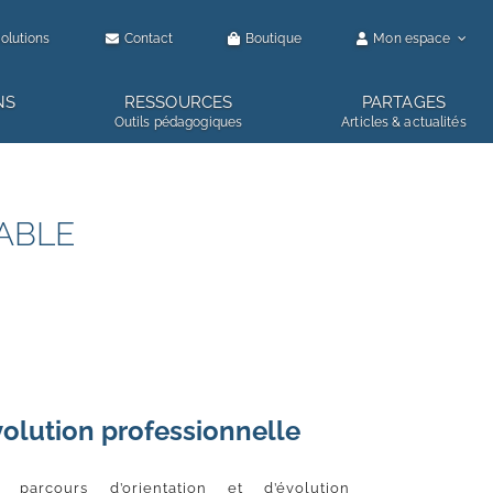
olutions
Contact
Boutique
Mon espace
NS
RESSOURCES
PARTAGES
Outils pédagogiques
Articles & actualités
ABLE
volution professionnelle
parcours d’orientation et d’évolution